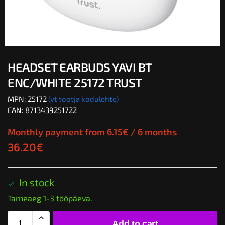
HEADSET EARBUDS YAVI BT
ENC/WHITE 25172 TRUST
MPN: 25172
(vt tootja kodulehte)
EAN: 8713439251722
Monthly payment from
6.15
€
/ 6 months
36.20
€
In stock
Tarneaeg 1-3 tööpäeva.
Add to cart