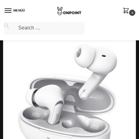
MENÜÜ
0
Home
Audio
Kõrvaklapid
HEADSET EARBUDS YAVI BT ENC/WHITE 25172 TRUST
/
/
/